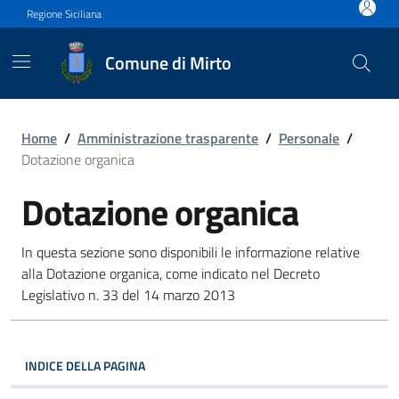
Vai ai contenuti
Vai al footer
Regione Siciliana
Comune di Mirto
Dotazione organica
Home
/
Amministrazione trasparente
/
Personale
/
Dotazione organica
Dotazione organica
In questa sezione sono disponibili le informazione relative
alla Dotazione organica, come indicato nel Decreto
Legislativo n. 33 del 14 marzo 2013
INDICE DELLA PAGINA