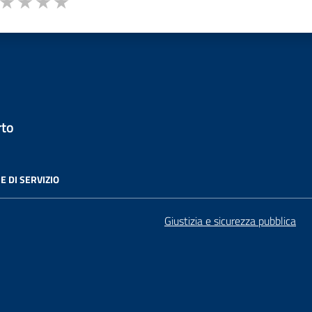
ta 1 stelle su 5
Valuta 2 stelle su 5
Valuta 3 stelle su 5
Valuta 4 stelle su 5
Valuta 5 stelle su 5
rto
E DI SERVIZIO
Giustizia e sicurezza pubblica