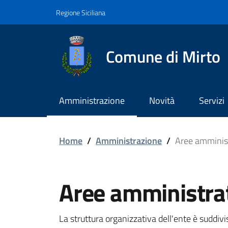
Vai ai contenuti
Vai al footer
Regione Siciliana
Comune di Mirto
Amministrazione
Novità
Servizi
Aree amministrative
Home
/
Amministrazione
/
Aree amminis
Aree amministra
La struttura organizzativa dell'ente è suddivi