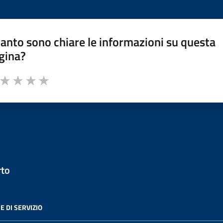
anto sono chiare le informazioni su questa
gina?
a da 1 a 5 stelle la pagina
ta 1 stelle su 5
Valuta 2 stelle su 5
Valuta 3 stelle su 5
Valuta 4 stelle su 5
Valuta 5 stelle su 5
rto
E DI SERVIZIO