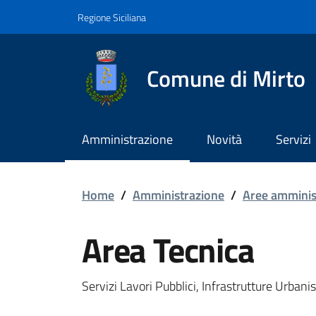
Vai ai contenuti
Vai al footer
Regione Siciliana
Comune di Mirto
Amministrazione
Novità
Servizi
Area Tecnica
Home
/
Amministrazione
/
Aree amminis
Area Tecnica
Servizi Lavori Pubblici, Infrastrutture Urbanist