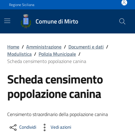
Vai ai contenuti
Vai al footer
Regione Siciliana
Comune di Mirto
Scheda censimento popolaz
Home
/
Amministrazione
/
Documenti e dati
/
Modulistica
/
Polizia Municipale
/
Scheda censimento popolazione canina
Scheda censimento
popolazione canina
Censimento straordinario della popolazione canina
Condividi
Vedi azioni