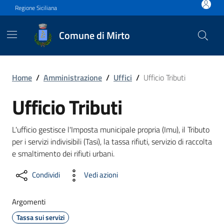
Vai ai contenuti
Vai al footer
Regione Siciliana
Comune di Mirto
Ufficio Tributi
Home
/
Amministrazione
/
Uffici
/
Ufficio Tributi
Ufficio Tributi
L'ufficio gestisce l'Imposta municipale propria (Imu), il Tributo
per i servizi indivisibili (Tasi), la tassa rifiuti, servizio di raccolta
e smaltimento dei rifiuti urbani.
Condividi
Vedi azioni
Argomenti
Tassa sui servizi