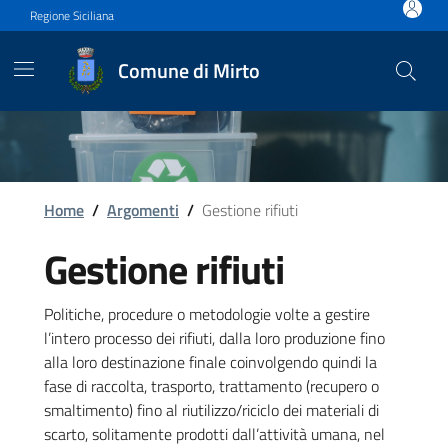
Vai ai contenuti
Vai al footer
Regione Siciliana
Comune di Mirto
Home
/
Argomenti
/
Gestione rifiuti
Gestione rifiuti
Politiche, procedure o metodologie volte a gestire
l’intero processo dei rifiuti, dalla loro produzione fino
alla loro destinazione finale coinvolgendo quindi la
fase di raccolta, trasporto, trattamento (recupero o
smaltimento) fino al riutilizzo/riciclo dei materiali di
scarto, solitamente prodotti dall’attività umana, nel