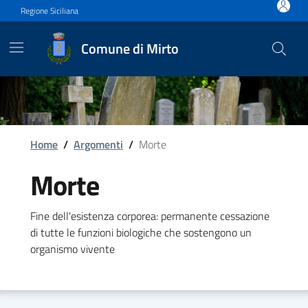
Vai ai contenuti
Vai al footer
Regione Siciliana
Comune di Mirto
Home
/
Argomenti
/
Morte
Morte
Fine dell'esistenza corporea: permanente cessazione
di tutte le funzioni biologiche che sostengono un
organismo vivente