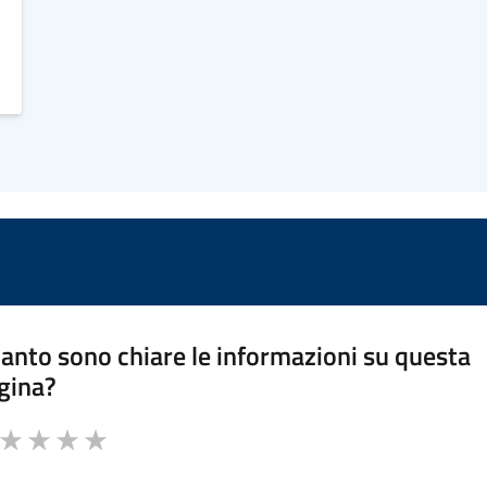
anto sono chiare le informazioni su questa
gina?
a da 1 a 5 stelle la pagina
ta 1 stelle su 5
Valuta 2 stelle su 5
Valuta 3 stelle su 5
Valuta 4 stelle su 5
Valuta 5 stelle su 5