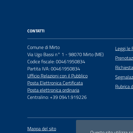
CONTATTI
Comune di Mirto
Leggi le
Via Ugo Bassi n° 1 - 98070 Mirto (ME)
Prenota
Codice fiscale: 00461950834
Richiest
Partita IVA: 00461950834
Ufficio Relazioni con il Pubblico
Segnalazi
Posta Elettronica Certificata
Rubrica 
Posta elettronica ordinaria
Centralino: +39 0941.919226
Mappa del sito
Attuazione misure PNRR
Questo sito utilizza s