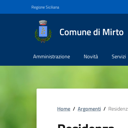
Vai ai contenuti
Vai al footer
Regione Siciliana
Comune di Mirto
Amministrazione
Novità
Servizi
Home
/
Argomenti
/
Residenz