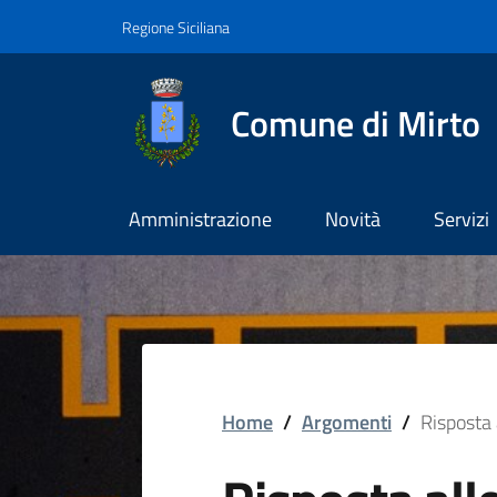
Vai ai contenuti
Vai al footer
Regione Siciliana
Comune di Mirto
Amministrazione
Novità
Servizi
Home
/
Argomenti
/
Risposta