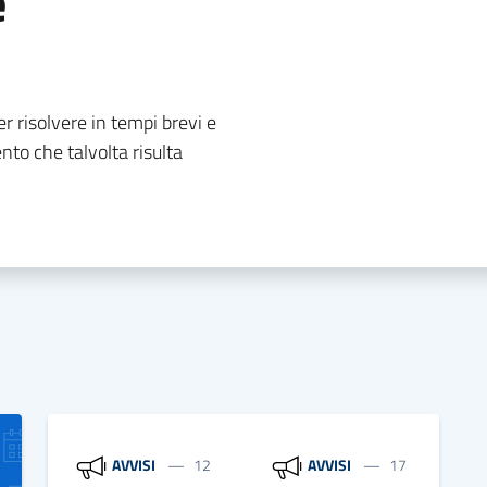
e
r risolvere in tempi brevi e
nto che talvolta risulta
AVVISI
12
AVVISI
17