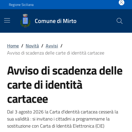
Vai ai contenuti
Vai al footer
Regione Siciliana
Comune di Mirto
Avviso di scadenza delle car
Home
/
Novità
/
Avvisi
/
Avviso di scadenza delle carte di identità cartacee
Avviso di scadenza delle
carte di identità
cartacee
Dal 3 agosto 2026 la Carta d'identità cartacea cesserà la
sua validità : si invitano i cittadini a programmarne la
sostituzione con Carta di Identità Elettronica (CIE)