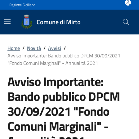
Vai ai contenuti
Vai al footer
Regione Siciliana
Comune di Mirto
Avviso Importante: Bando 
Home
/
Novità
/
Avvisi
/
Avviso Importante: Bando pubblico DPCM 30/09/2021
"Fondo Comuni Marginali" - Annualità 2021
Avviso Importante:
Bando pubblico DPCM
30/09/2021 "Fondo
Comuni Marginali" -