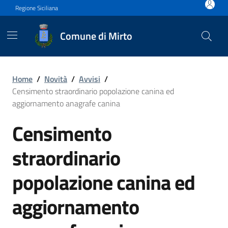
Vai ai contenuti
Vai al footer
Regione Siciliana
Comune di Mirto
Censimento straordinario p
Home
/
Novità
/
Avvisi
/
Censimento straordinario popolazione canina ed
aggiornamento anagrafe canina
Censimento
straordinario
popolazione canina ed
aggiornamento