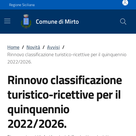
Vai ai contenuti
Vai al footer
Regione Siciliana
Comune di Mirto
Rinnovo classificazione tur
Home
/
Novità
/
Avvisi
/
Rinnovo classificazione turistico-ricettive per il quinquennio
2022/2026.
Rinnovo classificazione
turistico-ricettive per il
quinquennio
2022/2026.