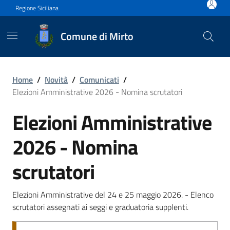
Vai ai contenuti
Vai al footer
Regione Siciliana
Comune di Mirto
Elezioni Amministrative 20
Home
/
Novità
/
Comunicati
/
Elezioni Amministrative 2026 - Nomina scrutatori
Elezioni Amministrative
2026 - Nomina
scrutatori
Elezioni Amministrative del 24 e 25 maggio 2026. - Elenco
scrutatori assegnati ai seggi e graduatoria supplenti.