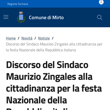
Vai ai contenuti
Vai al footer
Regione Siciliana
Comune di Mirto
Discorso del Sindaco Maurizi
Home
/
Novità
/
Notizie
/
Discorso del Sindaco Maurizio Zingales alla cittadinanza per
la festa Nazionale della Repubblica italiana
Discorso del Sindaco
Maurizio Zingales alla
cittadinanza per la festa
Nazionale della