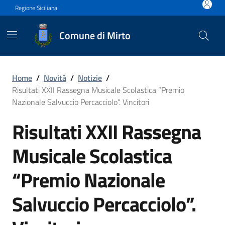
Vai ai contenuti
Vai al footer
Regione Siciliana
Comune di Mirto
Risultati XXII Rassegna Mus
Home
/
Novità
/
Notizie
/
Risultati XXII Rassegna Musicale Scolastica “Premio
Nazionale Salvuccio Percacciolo”. Vincitori
Risultati XXII Rassegna
Musicale Scolastica
“Premio Nazionale
Salvuccio Percacciolo”.