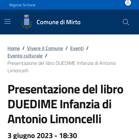
Vai ai contenuti
Vai al footer
Regione Siciliana
Comune di Mirto
Presentazione del libro DUE
Home
/
Vivere il Comune
/
Eventi
/
Evento culturale
/
Presentazione del libro DUEDIME Infanzia di Antonio
Limoncelli
Presentazione del libro
DUEDIME Infanzia di
Antonio Limoncelli
3 giugno 2023 - 18:30